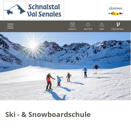
V
EVENTS
WETTER
MAP
VINSCHGAU
Ski - & Snowboardschule