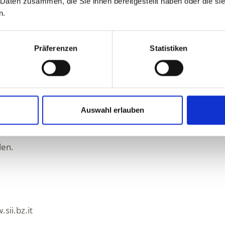
 Daten zusammen, die Sie ihnen bereitgestellt haben oder die s
n.
Präferenzen
Statistiken
as.
Auswahl erlauben
den.
sii.bz.it