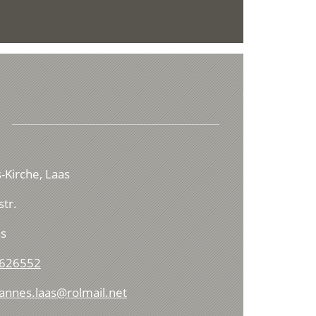
s-Kirche, Laas
tr.
s
 626552
hannes.laas@rolmail.net