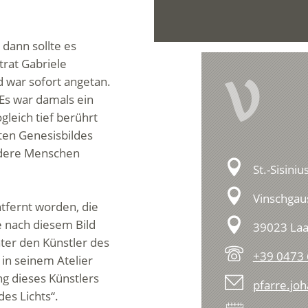
, dann sollte es
rat Gabriele
V
d war sofort angetan.
„Es war damals ein
gleich tief berührt
hten Genesisbildes
ndere Menschen
St.-Sisiniu
Vinschgaus
ntfernt worden, die
e nach diesem Bild
39023 Laa
ter den Künstler des
+39 0473
 in seinem Atelier
g dieses Künstlers
pfarre.jo
des Lichts“.