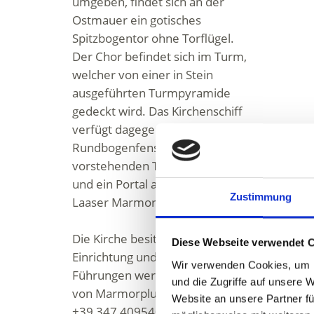
umgeben, findet sich an der
Ostmauer ein gotisches
Spitzbogentor ohne Torflügel.
Der Chor befindet sich im Turm,
welcher von einer in Stein
ausgeführten Turmpyramide
gedeckt wird. Das Kirchenschiff
verfügt dagegen über zwei
Rundbogenfenster, einen
vorstehenden Triumphbogen
und ein Portal aus reinem
Zustimmung
Laaser Marmor.
Die Kirche besitzt keine sakrale
Diese Webseite verwendet 
Einrichtung und ist geschlossen.
Wir verwenden Cookies, um I
Führungen werden auf Anfrage
und die Zugriffe auf unsere 
von Marmorplus angeboten. T
Website an unsere Partner fü
+39 347 4095404