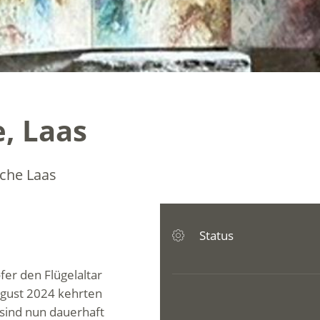
e, Laas
rche Laas
Status
fer den Flügelaltar
August 2024 kehrten
 sind nun dauerhaft