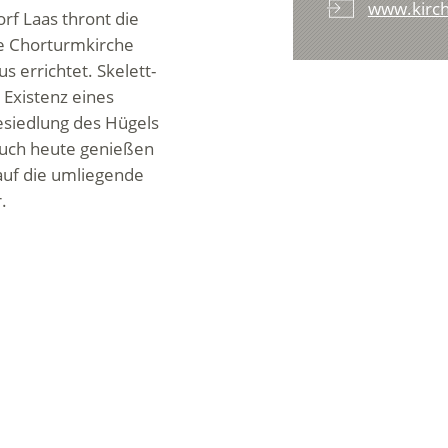
www.kirch
rf Laas thront die
ene Chorturmkirche
 errichtet. Skelett-
Existenz eines
Besiedlung des Hügels
 Auch heute genießen
auf die umliegende
.