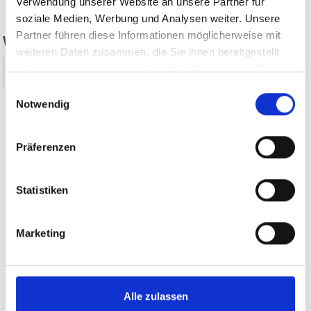
Verwendung unserer Website an unsere Partner für
soziale Medien, Werbung und Analysen weiter. Unsere
Partner führen diese Informationen möglicherweise mit
WAR DER INHALT FÜR SIE HILFREICH?
weiteren Daten zusammen, die Sie ihnen bereitgestellt
haben oder die sie im Rahmen Ihrer Nutzung der Dienste
Ja
Nein
gesammelt haben.
Einwilligungsauswahl
Notwendig
THEMENWEGE IM VINSCHGAU AUF KARTE
Präferenzen
ANZEIGEN
Statistiken
Weitere interessante Links
Marketing
Alle zulassen