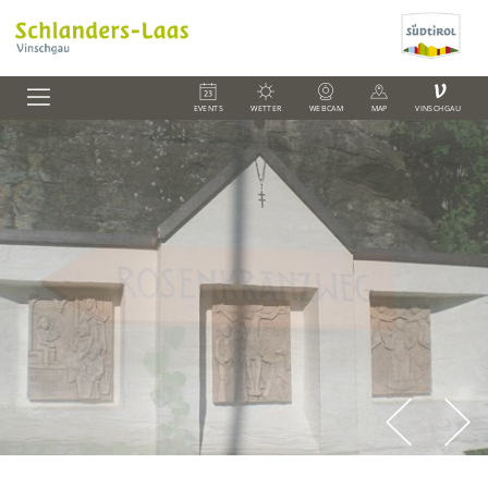
V
EVENTS
WETTER
WEBCAM
MAP
VINSCHGAU