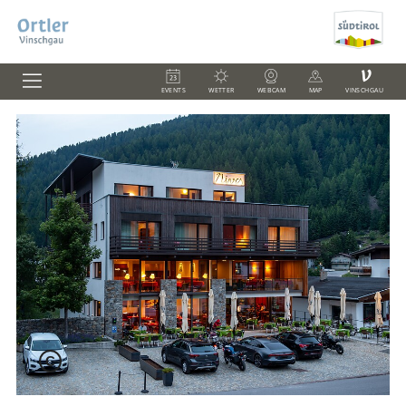
V
EVENTS
WETTER
WEBCAM
MAP
VINSCHGAU