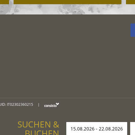
UID: IT02302360215
|
SUCHEN &
BUCHEN