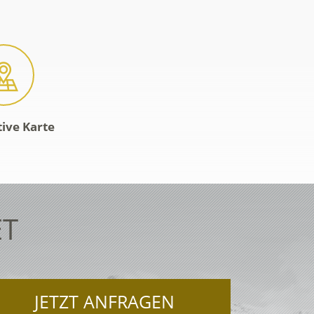
tive Karte
ET
JETZT ANFRAGEN