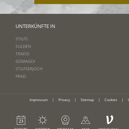
UNTERKÜNFTE IN
STILFS
SULDEN
TRAFOI
GOMAGOI
STILFSERJOCH
PRAD
Impressum
|
Privacy
|
Sitemap
|
Cookies
|
V