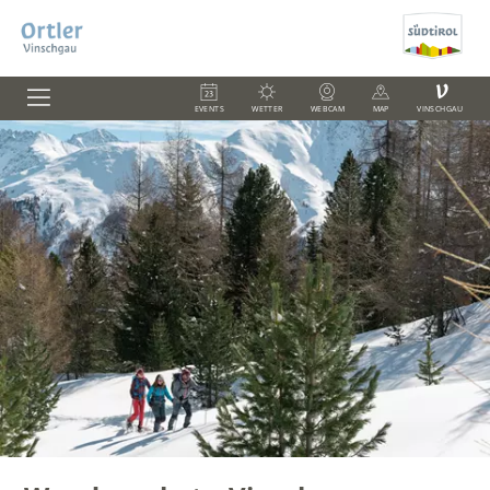
V
EVENTS
WETTER
WEBCAM
MAP
VINSCHGAU