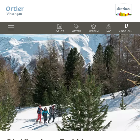
V
EVENTS
WETTER
WEBCAM
MAP
VINSCHGAU