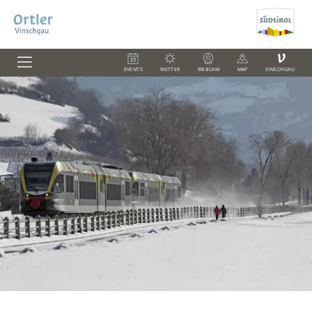
V
EVENTS
WETTER
WEBCAM
MAP
VINSCHGAU