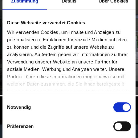
Zustimmung
Details
Über Cookies
ÖFFENTLICHE VERKEHRSMITTEL
Diese Webseite verwendet Cookies
Wir verwenden Cookies, um Inhalte und Anzeigen zu
personalisieren, Funktionen für soziale Medien anbieten
zu können und die Zugriffe auf unsere Website zu
Die öffentliche Mobilität in ganz Südtirol ist im
analysieren. Außerdem geben wir Informationen zu Ihrer
Verbundsystem Südtirol Mobil zusammengeschlossen
und vereint die ...
Verwendung unserer Website an unsere Partner für
soziale Medien, Werbung und Analysen weiter. Unsere
Mehr erfahren
Partner führen diese Informationen möglicherweise mit
weiteren Daten zusammen, die Sie ihnen bereitgestellt
haben oder die sie im Rahmen Ihrer Nutzung der Dienste
gesammelt haben.
Einwilligungsauswahl
Notwendig
Winter im Vinschgau in Südtirol
erleben
Präferenzen
Pures Wintervergnügen erwartet Urlauber im