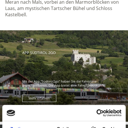
Meran nach Mals, vorbei an den Marmorblöcken von
Laas, am mystischen Tartscher Bühel und Schloss
Kastelbell.
APP SÜDTIROL 2GO
Mit der App "Südtirol2go" haben Sie die Fahrpläne
immer griffbereit. Die App bietet eine Fahrplanauskunft
mit ...
Mehr erfahren