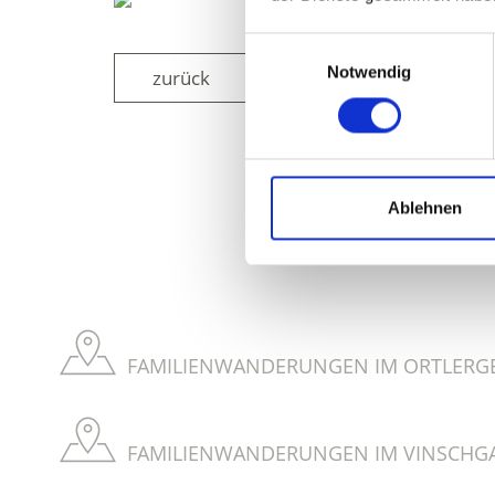
Einwilligungsauswahl
Notwendig
zurück
WAR DER INH
Ablehnen
FAMILIENWANDERUNGEN IM ORTLERGE
FAMILIENWANDERUNGEN IM VINSCHGA