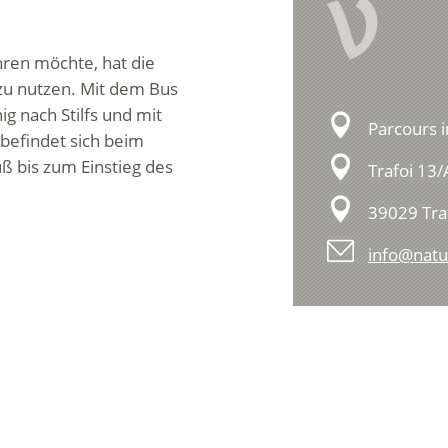
V
hren möchte, hat die
 zu nutzen. Mit dem Bus
g nach Stilfs und mit
Parcours i
 befindet sich beim
uß bis zum Einstieg des
Trafoi 13/
39029 Traf
info@natu