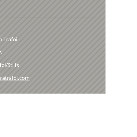
n Trafoi
A
oi/Stilfs
ratrafoi.com