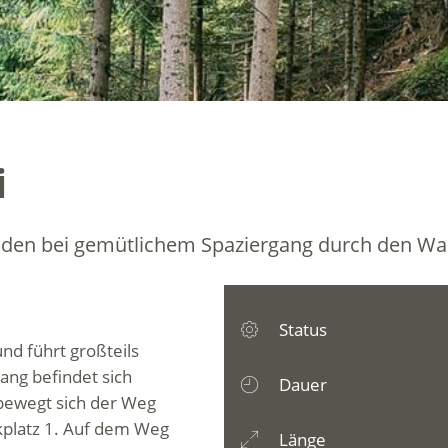
i
aden bei gemütlichem Spaziergang durch den Wal
Status
und führt großteils
ang befindet sich
Dauer
 bewegt sich der Weg
kplatz 1. Auf dem Weg
Länge