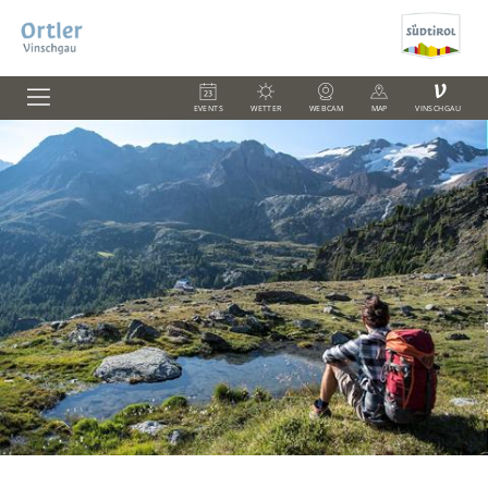
V
EVENTS
WETTER
WEBCAM
MAP
VINSCHGAU