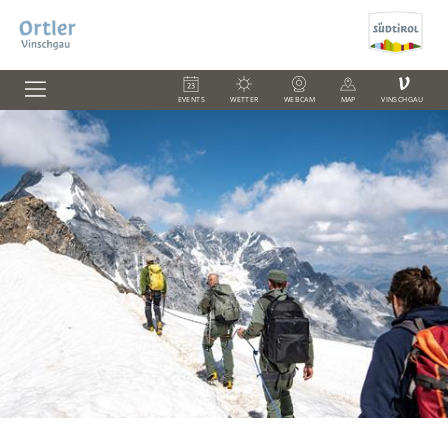
V
EVENTS
WETTER
WEBCAM
MAP
VINSCHGAU