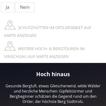
Ja
Nein
SCHUTZHÜTTEN IM ORTLERGEBIET AUF
KARTE ANZEIGEN
WEITERE HOCH- & BERGTOUREN IM
VINSCHGAU AUF KARTE ANZEIGEN
Hoch hinaus
Gesunde Bergluft, etwas Gletscherwind, wilde Wälder
und herzliche Menschen: Gipfelstürmer und
Bergbeginner schätzen die Gegend rund um den
Ortler, der höchste Berg Südtirols.