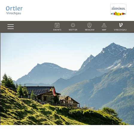
V
EVENTS
WETTER
WEBCAM
MAP
VINSCHGAU