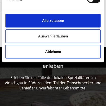
Ja
Nein
Alle zulassen
WANDERUNGEN ZU ALMEN &
SCHUTZHÜTTEN IM ORTLERGEBIET AUF KARTE
Auswahl erlauben
ANZEIGEN
Ablehnen
Genuss im Vinschgau in Südtirol
erleben
Erleben Sie die Fülle der lokalen Spezialitäten im
Vinschgau in Südtirol, dem Tal der Feinschmecker und
Genießer unverfälschter Lebensmittel.