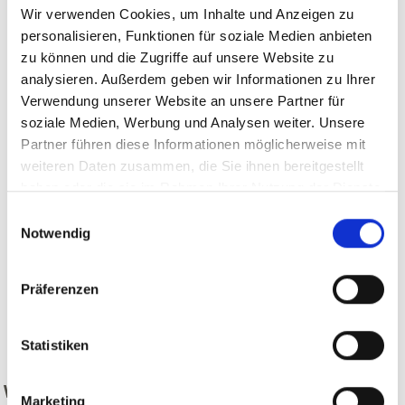
Wir verwenden Cookies, um Inhalte und Anzeigen zu
personalisieren, Funktionen für soziale Medien anbieten
zu können und die Zugriffe auf unsere Website zu
analysieren. Außerdem geben wir Informationen zu Ihrer
Verwendung unserer Website an unsere Partner für
soziale Medien, Werbung und Analysen weiter. Unsere
Partner führen diese Informationen möglicherweise mit
weiteren Daten zusammen, die Sie ihnen bereitgestellt
haben oder die sie im Rahmen Ihrer Nutzung der Dienste
gesammelt haben.
Einwilligungsauswahl
Notwendig
Präferenzen
zurück
Statistiken
WAR DER INHALT FÜR SIE HILFREICH?
Marketing