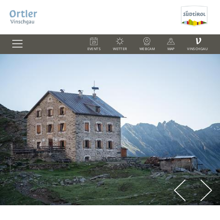
V
EVENTS
WETTER
WEBCAM
MAP
VINSCHGAU