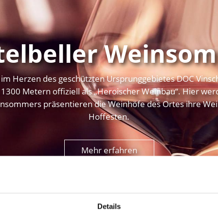
telbeller Weinso
gt im Herzen des geschützten Ursprunggebietes DOC Vinsc
1300 Metern offiziell als „Heroischer Weinbau“. Hier wer
nsommers präsentieren die Weinhöfe des Ortes ihre Wei
Hoffesten.
Mehr erfahren
Details