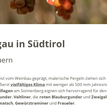
au in Südtirol
uern
ist vom Weinbau geprägt, malerische Pergeln ziehen sich
ußerst
vielfältiges Klima
mit weniger als 500 mm Jahresni
illagen
am Sonnenberg eignen sich hervorragend für den 
under
,
Veltliner
, die
roten Blauburgunder
und
Zweigel
natsch
,
Gewürztraminer
und
Fraueler
.