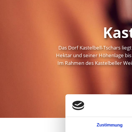
Kas
Das Dorf Kastelbell-Tschars lie
Hektar und seiner Höhenlage bis 
Im Rahmen des Kastelbeller Wei
Zustimmung