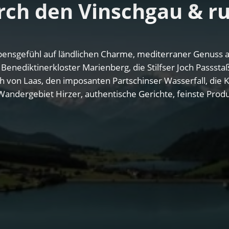
urch den Vinschgau & 
Lebensgefühl auf ländlichen Charme, mediterraner Genuss au
nediktinerkloster Marienberg, die Stilfser Joch Passstaß
 von Laas, den imposanten Partschinser Wasserfall, die 
Wandergebiet Hirzer, authentische Gerichte, feinste Prod