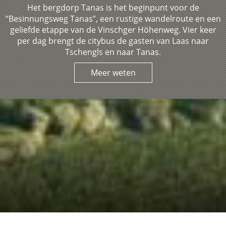
Het bergdorp Tanas is het beginpunt voor de
“Besinnungsweg Tanas”, een rustige wandelroute en een
geliefde etappe van de Vinschger Höhenweg. Vier keer
per dag brengt de citybus de gasten van Laas naar
Tschengls en naar Tanas.
Meer weten