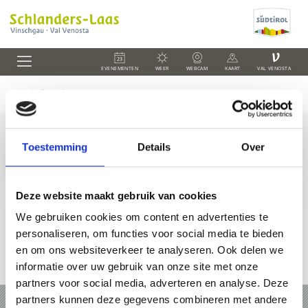
V
EVENEMENTEN
WEER
WEBCAM
KAART
VAL VENOSTA
Toestemming
Details
Over
+39 0473 73 01 55
info@schlanders-laas.it
Deze website maakt gebruik van cookies
We gebruiken cookies om content en advertenties te
personaliseren, om functies voor social media te bieden
en om ons websiteverkeer te analyseren. Ook delen we
informatie over uw gebruik van onze site met onze
Online-kaart
partners voor social media, adverteren en analyse. Deze
partners kunnen deze gegevens combineren met andere
VAKANTIE IN SCHLANDERS EN LAAS