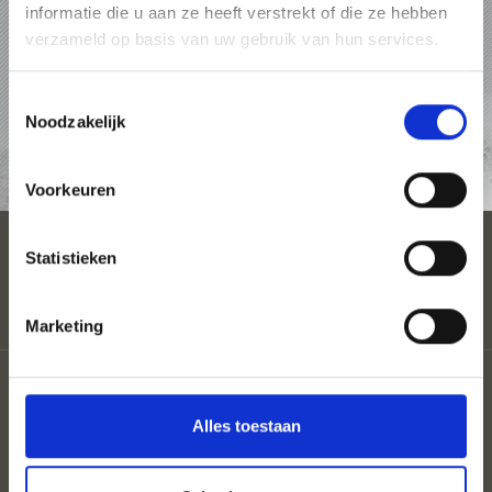
informatie die u aan ze heeft verstrekt of die ze hebben
PAKKETTEN
verzameld op basis van uw gebruik van hun services.
ACCOMMODATIES
Toestemmingsselectie
Noodzakelijk
AANVRAAG
Voorkeuren
Statistieken
Marketing
Partner
Coloron
Alles toestaan
Privacy
Sitemap
Cookies