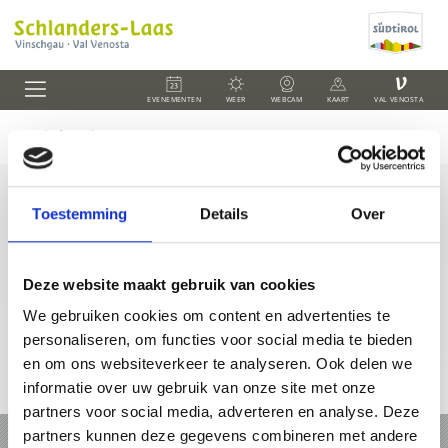
V
EVENEMENTEN
WEER
WEBCAM
KAART
VAL VENOSTA
Toestemming
Details
Over
+39 0473 73 01 55
info@schlanders-laas.it
Deze website maakt gebruik van cookies
We gebruiken cookies om content en advertenties te
personaliseren, om functies voor social media te bieden
en om ons websiteverkeer te analyseren. Ook delen we
informatie over uw gebruik van onze site met onze
Online-kaart
partners voor social media, adverteren en analyse. Deze
partners kunnen deze gegevens combineren met andere
VAKANTIE IN SCHLANDERS EN LAAS