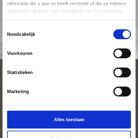
informatie die u aan ze heeft verstrekt of die ze hebben
PAKKETTEN
verzameld op basis van uw gebruik van hun services.
ACCOMMODATIES
Toestemmingsselectie
Noodzakelijk
AANVRAAG
Voorkeuren
Statistieken
Marketing
Partner
Coloron
Alles toestaan
Privacy
Sitemap
Cookies