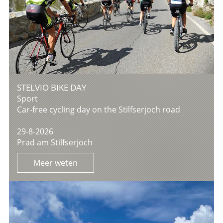
STELVIO BIKE DAY
Sport
Car-free cycling day on the Stilfserjoch road
29-8-2026
Prad am Stilfserjoch
Meer weten