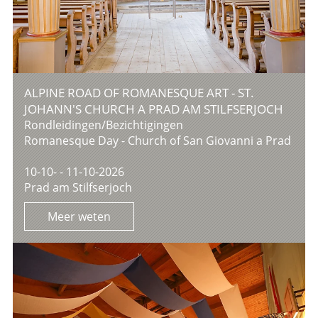
ALPINE ROAD OF ROMANESQUE ART - ST.
JOHANN'S CHURCH A PRAD AM STILFSERJOCH
Rondleidingen/Bezichtigingen
Romanesque Day - Church of San Giovanni a Prad
10-10- - 11-10-2026
Prad am Stilfserjoch
Meer weten