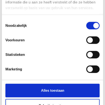
informatie die u aan ze heeft verstrekt of die ze hebben
verzameld op basis van uw gebruik van hun services.
Toestemmingsselectie
Noodzakelijk
Voorkeuren
ORTLER ALPIN CAMP MTB
Statistieken
Sport
Ortler Alpin Camp MTB · 17.09.2026 – 19.09.2026
Marketing
17-9- - 19-9-2026
Prad am Stilfserjoch
Meer weten
Alles toestaan