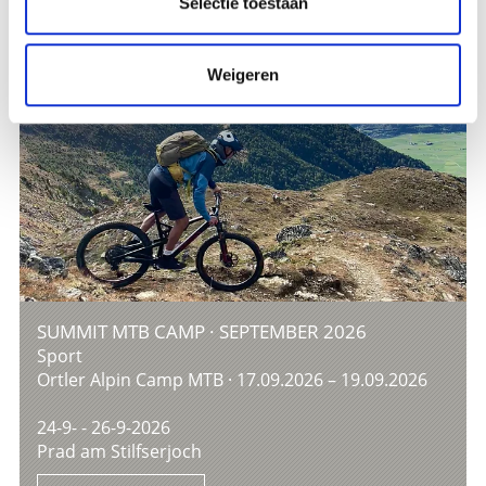
Selectie toestaan
Weigeren
SUMMIT MTB CAMP · SEPTEMBER 2026
Sport
Ortler Alpin Camp MTB · 17.09.2026 – 19.09.2026
24-9- - 26-9-2026
Prad am Stilfserjoch