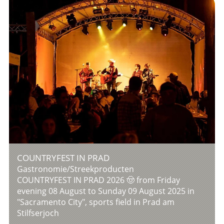
COUNTRYFEST IN PRAD
Gastronomie/Streekproducten
COUNTRYFEST IN PRAD 2026 🤠 from Friday
evening 08 August to Sunday 09 August 2025 in
"Sacramento City", sports field in Prad am
Stilfserjoch