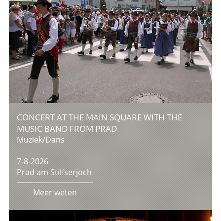
CONCERT AT THE MAIN SQUARE WITH THE
MUSIC BAND FROM PRAD
Muziek/Dans
7-8-2026
Prad am Stilfserjoch
Meer weten