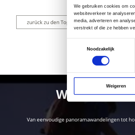
We gebruiken cookies om cont
websiteverkeer te analyseren
media, adverteren en analys
zurück zu den Top Events
verstrekt of die ze hebben v
Toestemmingsselectie
Noodzakelijk
WAS DE INH
Weigeren
Wandelen in 
Van eenvoudige panoramawandelingen tot hooga