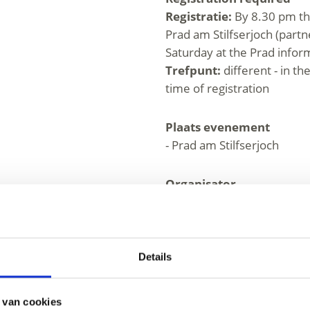
Registratie:
By 8.30 pm th
Prad am Stilfserjoch (part
Saturday at the Prad infor
Trefpunt:
different - in th
time of registration
Plaats evenement
- Prad am Stilfserjoch
Organisator
Tourismusverein Prad
Kreuzweg 4c
39026 Prad am Stilfserjoch
office@prad.info
Details
www.prad.info
Tel.
+39 0473 616034
 van cookies