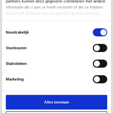
Irrigation channel path "Frauwaal"
partners kunnen deze gegevens combineren met andere
informatie die u aan ze heeft verstrekt of die ze hebben
Kreuzweg 4 C
verzameld op basis van uw gebruik van hun services.
39026 Prad am Stilfserjoch
Toestemmingsselectie
office@prad.info
Noodzakelijk
Ligging
Voorkeuren
Impressies
Statistieken
Marketing
Alles toestaan