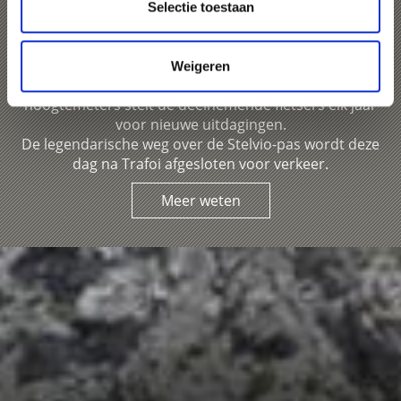
Selectie toestaan
De
Stelvio Bike Day
volgt de route van de beroemdste
etappe van de wegwedstrijd
Giro d'Italia
en is een van
de lokale wielerhoogtepunten.
Weigeren
De beroemde pasweg met zijn 48 bochten en 1.869
hoogtemeters stelt de deelnemende fietsers elk jaar
voor nieuwe uitdagingen.
De legendarische weg over de Stelvio-pas wordt deze
dag na Trafoi afgesloten voor verkeer.
Meer weten