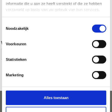
informatie die u aan ze heeft verstrekt of die ze hebben
verzameld op basis van uw gebruik van hun services.
Toestemmingsselectie
zurück
Noodzakelijk
WAS DE INHOUD NUTTIG VOOR U?
Voorkeuren
Ja
No
Statistieken
Marketing
RACEFIETS ROUTES IN VINSCHGAU TONEN
OP KAART (DUITS)
Alles toestaan
Stelvio Bike