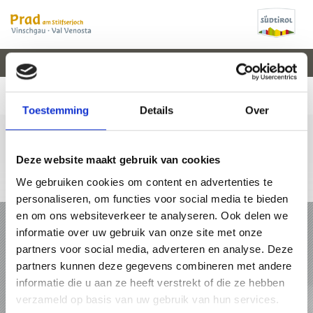
V
EVENEMENTEN
WEER
WEBCAM
KAART
VAL VENOSTA
Toestemming
Details
Over
Deze website maakt gebruik van cookies
We gebruiken cookies om content en advertenties te
+39 0473 61 60 34
office@prad.info
Online-kaart
personaliseren, om functies voor social media te bieden
en om ons websiteverkeer te analyseren. Ook delen we
VAKANTIE IN PRAD AM STILFSERJOCH
informatie over uw gebruik van onze site met onze
partners voor social media, adverteren en analyse. Deze
PAKKETTEN
partners kunnen deze gegevens combineren met andere
informatie die u aan ze heeft verstrekt of die ze hebben
ACCOMMODATIES
verzameld op basis van uw gebruik van hun services.