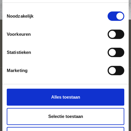
AANVRAAG
Toestemmingsselectie
Noodzakelijk
ACCOMMODATION
Voorkeuren
Statistieken
Marketing
Coloron
Privacy
Sitemap
Cookies
Alles toestaan
UID: IT02807130212
Selectie toestaan