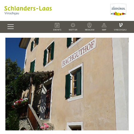
V
EVENTS
WETTER
WEBCAM
MAP
VINSCHGAU