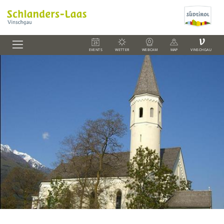
V
EVENTS
WETTER
WEBCAM
MAP
VINSCHGAU