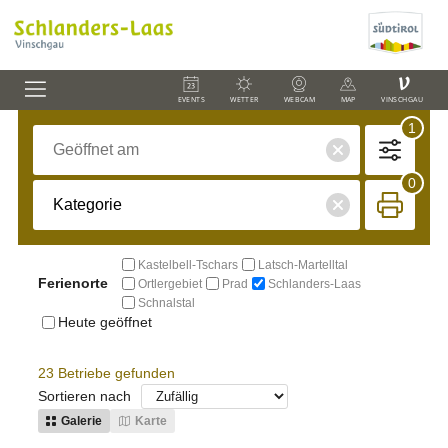
V
EVENTS
WETTER
WEBCAM
MAP
VINSCHGAU