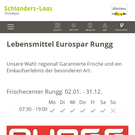
V
EVENTS
WETTER
WEBCAM
MAP
VINSCHGAU
Lebensmittel Eurospar Rungg
Unsere Wahl: regional! Garantierte Frische und ein
Einkaufserlebnis der besonderen Art.
Frischecenter Rungg:
02.01. - 31.12.
Mo
Di
Mi
Do
Fr
Sa
So
07:30 - 19:00