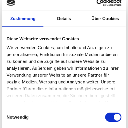
Zustimmung
Details
Über Cookies
zurück zur Übersicht
Diese Webseite verwendet Cookies
WAR DER INHALT FÜR SIE HILFREICH?
Wir verwenden Cookies, um Inhalte und Anzeigen zu
personalisieren, Funktionen für soziale Medien anbieten
Ja
Nein
zu können und die Zugriffe auf unsere Website zu
analysieren. Außerdem geben wir Informationen zu Ihrer
Verwendung unserer Website an unsere Partner für
Weitere interessante Links
soziale Medien, Werbung und Analysen weiter. Unsere
Partner führen diese Informationen möglicherweise mit
weiteren Daten zusammen, die Sie ihnen bereitgestellt
haben oder die sie im Rahmen Ihrer Nutzung der Dienste
gesammelt haben.
Einwilligungsauswahl
Notwendig