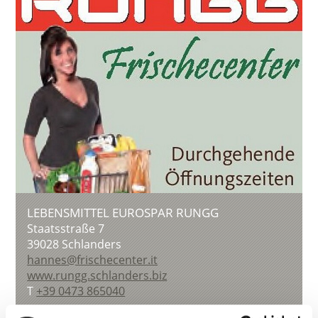
LEBENSMITTEL EUROSPAR RUNGG
Staatsstraße 7
39028
Schlanders
hannes@frischecenter.it
www.rungg.schlanders.biz
T
+39 0473 865040