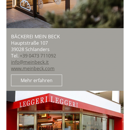
BÄCKEREI MEIN BECK
Hauptstraße 107
39028
Schlanders
Tel.
+39 0473 711092
info@meinbeck.it
www.meinbeck.com
Mehr erfahren