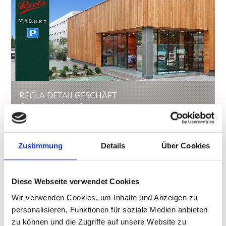
RECLA DETAILGESCHÄFT
Gewerbegebiet 2
39028
Vetzan/Schlanders
Tel.
+39 0473 737352
othmar.pinzger@recla.it
Zustimmung
Details
Über Cookies
www.recla.it
Mehr erfahren
Diese Webseite verwendet Cookies
Wir verwenden Cookies, um Inhalte und Anzeigen zu
personalisieren, Funktionen für soziale Medien anbieten
zu können und die Zugriffe auf unsere Website zu