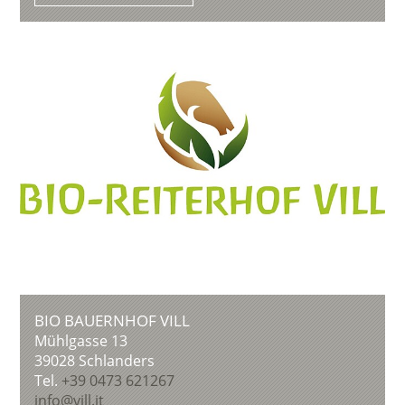
BIO BAUERNHOF VILL
Mühlgasse 13
39028
Schlanders
Tel.
+39 0473 621267
info@vill.it