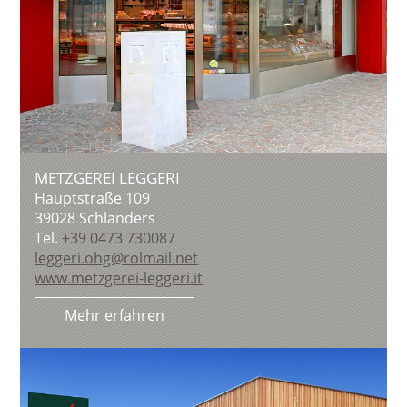
METZGEREI LEGGERI
Hauptstraße 109
39028
Schlanders
Tel.
+39 0473 730087
leggeri.ohg@rolmail.net
www.metzgerei-leggeri.it
Mehr erfahren