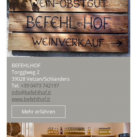
BEFEHLHOF
Torgglweg 2
39028
Vetzan/Schlanders
Tel.
+39 0473 742197
info@befehlhof.it
www.befehlhof.it
Mehr erfahren