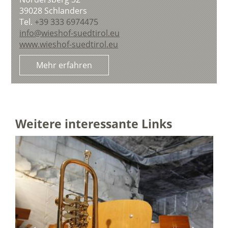
39028
Schlanders
Tel.
+39 333 6974475
info@wieshof-suedtirol.eu
www.wieshof-suedtirol.eu
Mehr erfahren
Weitere interessante Links