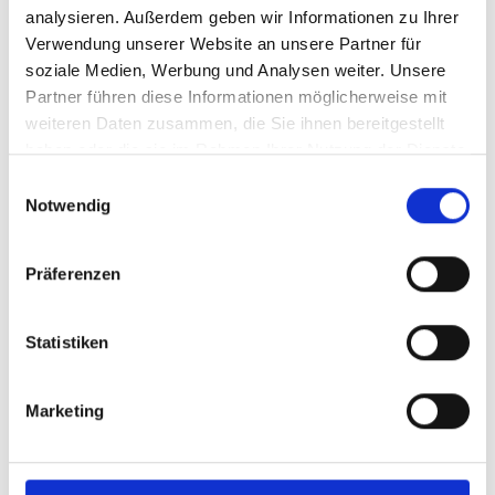
analysieren. Außerdem geben wir Informationen zu Ihrer
Verwendung unserer Website an unsere Partner für
soziale Medien, Werbung und Analysen weiter. Unsere
Partner führen diese Informationen möglicherweise mit
weiteren Daten zusammen, die Sie ihnen bereitgestellt
haben oder die sie im Rahmen Ihrer Nutzung der Dienste
gesammelt haben.
Einwilligungsauswahl
Notwendig
Präferenzen
GETRÄNKE WALZL
Staatsstraße 21
39028
Schlanders
Statistiken
Tel.
+39 0473 730178
info@walzl.com
www.walzl.com
Marketing
Mehr erfahren