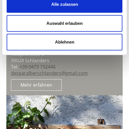
Alle zulassen
Auswahl erlauben
Ablehnen
DESPAR ALBER SCHLANDERS
Hauptstrasse 5
39028
Schlanders
Tel.
+39 0473 732446
desparalberschlanders@gmail.com
Mehr erfahren