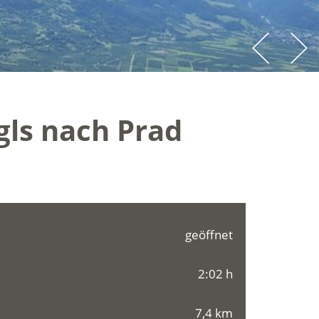
ls nach Prad
geöffnet
2:02 h
7,4 km