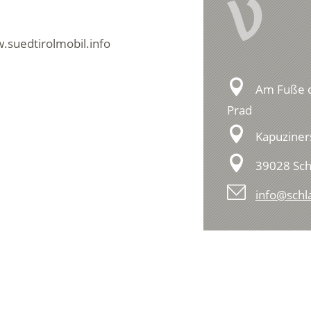
V
.suedtirolmobil.info
Am Fuße d
Prad
Kapuziner
39028 Sch
info@schla