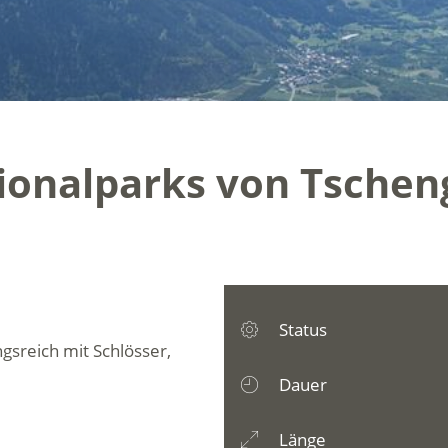
onalparks von Tscheng
Status
sreich mit Schlösser,
Dauer
Länge