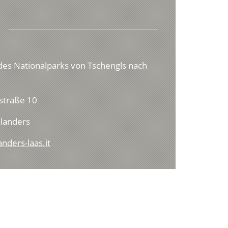
es Nationalparks von Tschengls nach
straße 10
landers
nders-laas.it