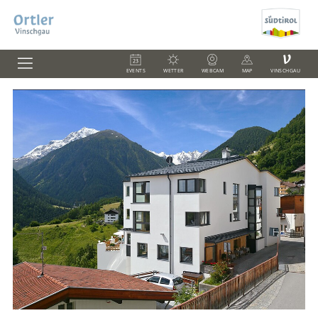
V
EVENTS
WETTER
WEBCAM
MAP
VINSCHGAU