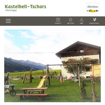
V
EVENTS
WETTER
MAP
VINSCHGAU