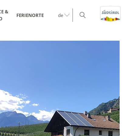
CE &
FERIENORTE
de
O