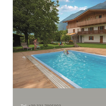
Tel.
+39 331 7905903