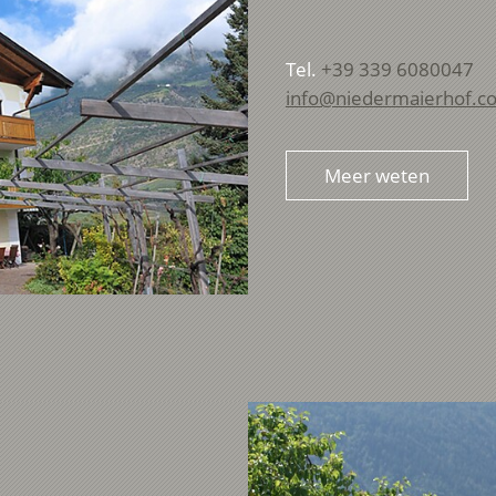
Tel.
+39 339 6080047
info@niedermaierhof.c
Meer weten