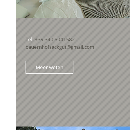
Tel.
+39 340 5041582
bauernhofsackgut@gmail.com
Meer weten