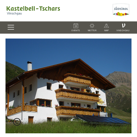
V
EVENTS
WETTER
MAP
VINSCHGAU