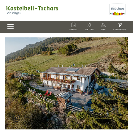
V
EVENTS
WETTER
MAP
VINSCHGAU