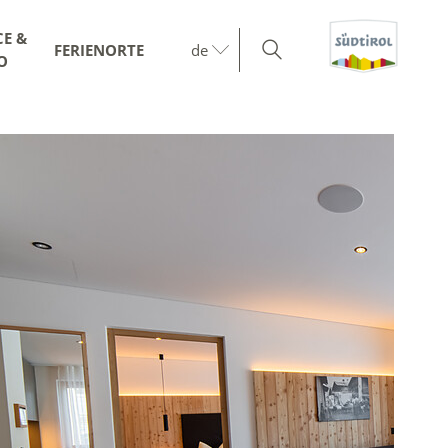
CE &
FERIENORTE
de
O