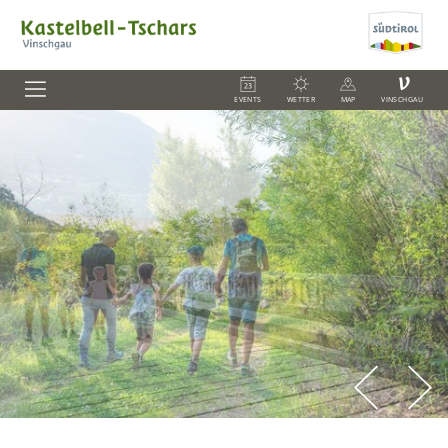
V
EVENTS
WETTER
MAP
VINSCHGAU