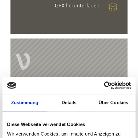
GPX herunterladen
V
Themenweg Natur-Erlebnis-Pfad im
Schludernser Biotop
Zustimmung
Details
Über Cookies
St. Benediktstr. 1
39024 Mals
Diese Webseite verwendet Cookies
info@ferienregion-obervinschgau.it
Wir verwenden Cookies, um Inhalte und Anzeigen zu