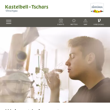
V
EVENTS
WETTER
MAP
VINSCHGAU