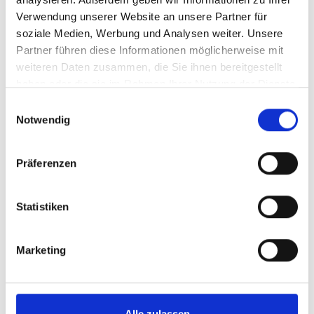
Weitere interessante Links
Verwendung unserer Website an unsere Partner für
soziale Medien, Werbung und Analysen weiter. Unsere
Partner führen diese Informationen möglicherweise mit
weiteren Daten zusammen, die Sie ihnen bereitgestellt
haben oder die sie im Rahmen Ihrer Nutzung der Dienste
gesammelt haben.
Einwilligungsauswahl
Notwendig
Präferenzen
Statistiken
Marketing
DESTILLATE
Alle zulassen