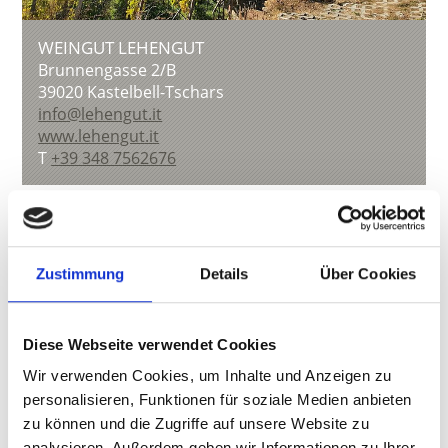
WEINGUT LEHENGUT
Brunnengasse 2/B
39020
Kastelbell-Tschars
info@lehengut.it
www.lehengut.it
T
+39 348 7562676
zurück zur Übersicht
Zustimmung
Details
Über Cookies
Diese Webseite verwendet Cookies
WAR DER INHALT FÜR SIE HILFREICH?
Wir verwenden Cookies, um Inhalte und Anzeigen zu
Ja
Nein
personalisieren, Funktionen für soziale Medien anbieten
zu können und die Zugriffe auf unsere Website zu
analysieren. Außerdem geben wir Informationen zu Ihrer