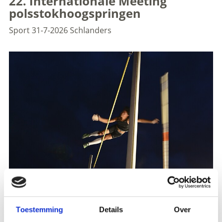
22. Internationale Meeting
polsstokhoogspringen
Sport
31-7-2026
Schlanders
Alweer voor de 21e keer vindt het Internationale
Toestemming
Details
Over
Polsstokhoogspringtoernooi in Schlanders plaats op