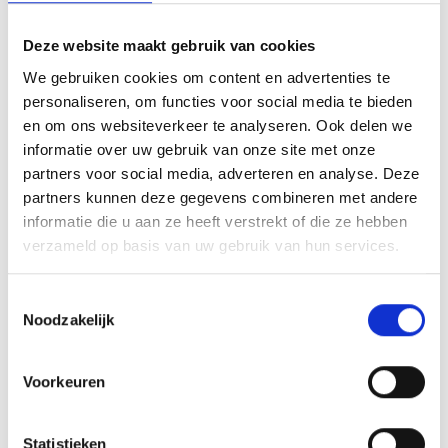
de Kulturhausplatz. Er zullen weer internationale
topatleten aan meedoen die op deze bijzondere plek
Deze website maakt gebruik van cookies
de strijd met elkaar aangaan en met hun polsstokken
We gebruiken cookies om content en advertenties te
de avondhemel van Schlanders in klimmen.
personaliseren, om functies voor social media te bieden
en om ons websiteverkeer te analyseren. Ook delen we
Informatie
informatie over uw gebruik van onze site met onze
http://www.stabhochsprung.it
partners voor social media, adverteren en analyse. Deze
partners kunnen deze gegevens combineren met andere
Registration required
informatie die u aan ze heeft verstrekt of die ze hebben
verzameld op basis van uw gebruik van hun services.
Plaats evenement
Kulturhausplatz - Schlanders
Toestemmingsselectie
Noodzakelijk
Organisator
sonstige
Voorkeuren
zurück zu den Top Events
Statistieken