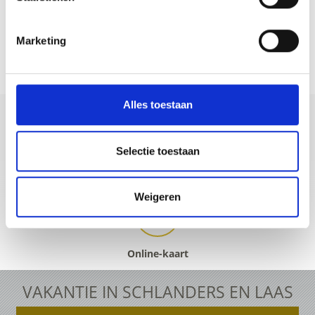
Marketing
WAS DE INHOUD NUTTIG VOOR U?
Ja
No
Alles toestaan
Selectie toestaan
+39 0473 73 01 55
info@schlanders-laas.it
Weigeren
Online-kaart
VAKANTIE IN SCHLANDERS EN LAAS