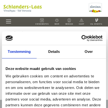
V
EVENEMENTEN
WEER
WEBCAM
KAART
VAL VENOSTA
Toestemming
Details
Over
+39 0473 73 01 55
info@schlanders-laas.it
Deze website maakt gebruik van cookies
We gebruiken cookies om content en advertenties te
personaliseren, om functies voor social media te bieden
en om ons websiteverkeer te analyseren. Ook delen we
informatie over uw gebruik van onze site met onze
Online-kaart
partners voor social media, adverteren en analyse. Deze
partners kunnen deze gegevens combineren met andere
VAKANTIE IN SCHLANDERS EN LAAS