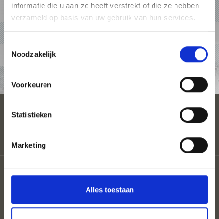
informatie die u aan ze heeft verstrekt of die ze hebben
PAKKETTEN
verzameld op basis van uw gebruik van hun services.
ACCOMMODATIES
Toestemmingsselectie
Noodzakelijk
AANVRAAG
Voorkeuren
Statistieken
Marketing
Partner
Coloron
Alles toestaan
Privacy
Sitemap
Cookies