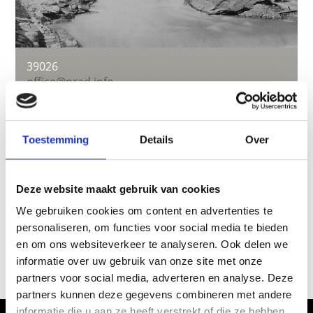
39026
office@prad.info
www.prad.info
T
+39 0473 616034
Toestemming
Details
Over
terug naar overzicht
Deze website maakt gebruik van cookies
We gebruiken cookies om content en advertenties te
personaliseren, om functies voor social media te bieden
en om ons websiteverkeer te analyseren. Ook delen we
WAS DE INHOUD NUTTIG VOOR U?
informatie over uw gebruik van onze site met onze
Ja
No
partners voor social media, adverteren en analyse. Deze
partners kunnen deze gegevens combineren met andere
informatie die u aan ze heeft verstrekt of die ze hebben