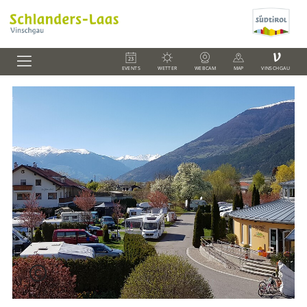
V
EVENTS
WETTER
WEBCAM
MAP
VINSCHGAU