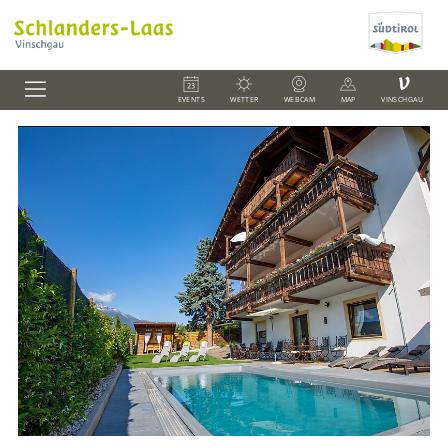
V
EVENTS
WETTER
WEBCAM
MAP
VINSCHGAU