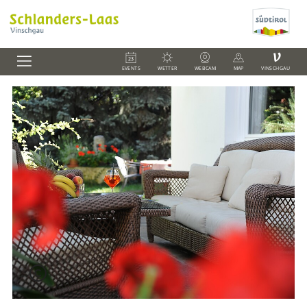
V
EVENTS
WETTER
WEBCAM
MAP
VINSCHGAU