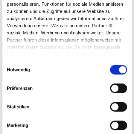
10
11
12
13
14
15
16
personalisieren, Funktionen für soziale Medien anbieten
zu können und die Zugriffe auf unsere Website zu
17
18
19
20
21
22
23
analysieren. Außerdem geben wir Informationen zu Ihrer
Verwendung unserer Website an unsere Partner für
24
25
26
27
28
29
30
soziale Medien, Werbung und Analysen weiter. Unsere
31
1
2
3
4
5
6
Partner führen diese Informationen möglicherweise mit
weiteren Daten zusammen, die Sie ihnen bereitgestellt
haben oder die sie im Rahmen Ihrer Nutzung der Dienste
12.08.2026
gesammelt haben.
Einwilligungsauswahl
Notwendig
10:30 - 13:00
Uhr
Präferenzen
Veranstaltungsort
Bahnhof
Statistiken
Bahnhofstraße
39023 Laas
info@marmorplus.it
Marketing
www.marmorplus.it