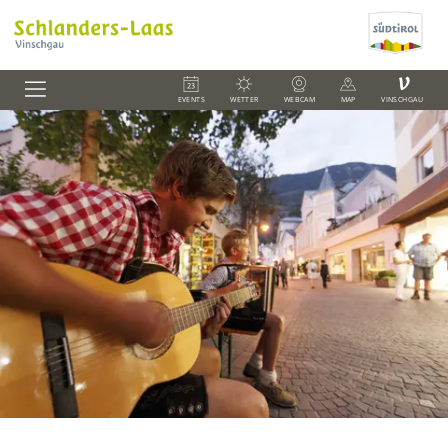
V
EVENTS
WETTER
WEBCAM
MAP
VINSCHGAU