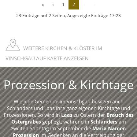
«
‹
1
2
›
»
23 Einträge auf 2 Seiten, Angezeigte Einträge 17-23
WEITERE KIRCHEN & KLÖSTER IM
VINSCHGAU AUF KARTE ANZEIGEN
Prozession & Kirchtage
Wie jede Gemeinde im Vinschgau besitzen auch
Schlanders und Laas ihre ganz eigenen Kirchtage und
Prozessionen. So wird in
Laas
zu Ostern der
Brauch des
Ostergrabes
gepflegt, während in
Schlanders
am
zweiten Sonntag im September die
Maria Namen
Prozession
im Gedenken an die Vertreibung der