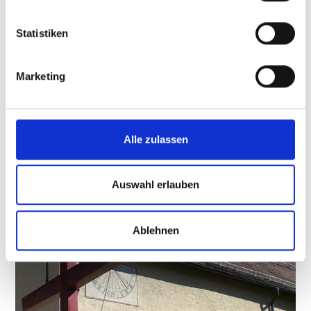
Statistiken
Marketing
ST. MARTIN KIRCHLEIN, LAAS
Das St. Martin Kirchlein liegt hoch über Laas, auf
einem kleinen Moränenhübel. Das Kirchlein
wurde erstmals 1323 ...
Alle zulassen
Mehr erfahren
Auswahl erlauben
Ablehnen