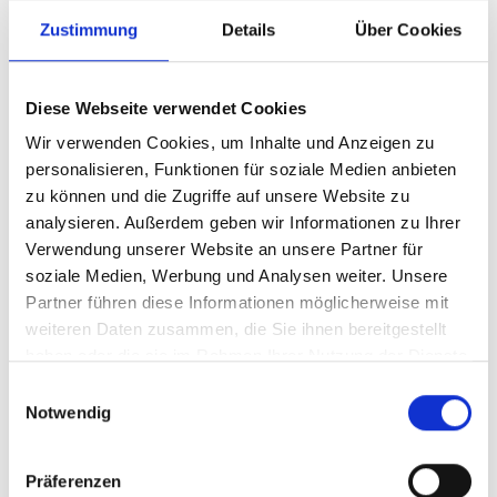
Zustimmung
Details
Über Cookies
ST. MARTIN KIRCHE, GÖFLAN
Die St. Martin Kirche war im Frühmittelalter die
Mutterkirche aller Kirchen im Mittelvinschgau.
Diese Webseite verwendet Cookies
Ihr Einzugsgebiet soll ...
Wir verwenden Cookies, um Inhalte und Anzeigen zu
personalisieren, Funktionen für soziale Medien anbieten
Mehr erfahren
zu können und die Zugriffe auf unsere Website zu
analysieren. Außerdem geben wir Informationen zu Ihrer
Verwendung unserer Website an unsere Partner für
soziale Medien, Werbung und Analysen weiter. Unsere
Partner führen diese Informationen möglicherweise mit
weiteren Daten zusammen, die Sie ihnen bereitgestellt
haben oder die sie im Rahmen Ihrer Nutzung der Dienste
gesammelt haben.
Einwilligungsauswahl
Notwendig
Präferenzen