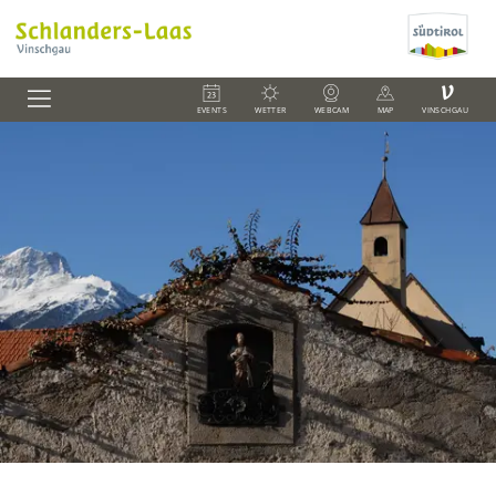
V
EVENTS
WETTER
WEBCAM
MAP
VINSCHGAU