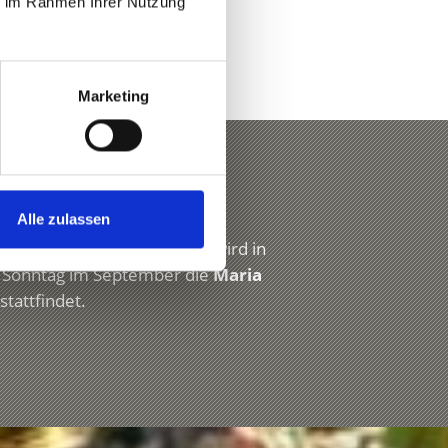
ie im Rahmen Ihrer Nutzung
Marketing
e
Alle zulassen
tage und Prozessionen. So wird in
 Sonntag im September die
Maria
tattfindet.