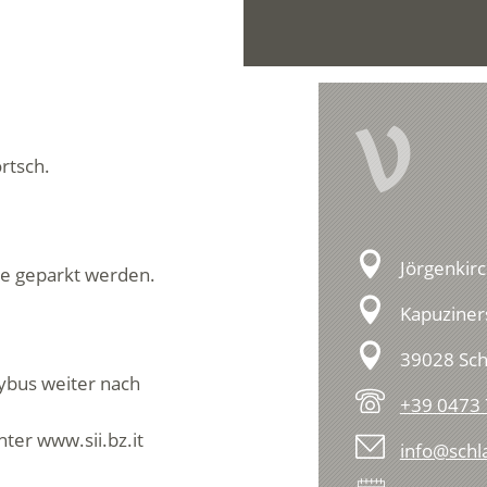
V
rtsch.
Jörgenkirc
he geparkt werden.
Kapuziners
39028 Sch
ybus weiter nach
+39 0473
ter www.sii.bz.it
info@schla