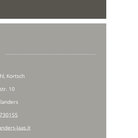
hl, Kortsch
tr. 10
landers
 730155
nders-laas.it