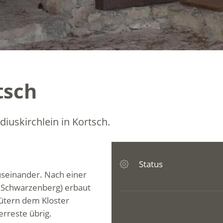
tsch
diuskirchlein in Kortsch.
Status
useinander. Nach einer
on Schwarzenberg) erbaut
Gütern dem Kloster
rreste übrig.