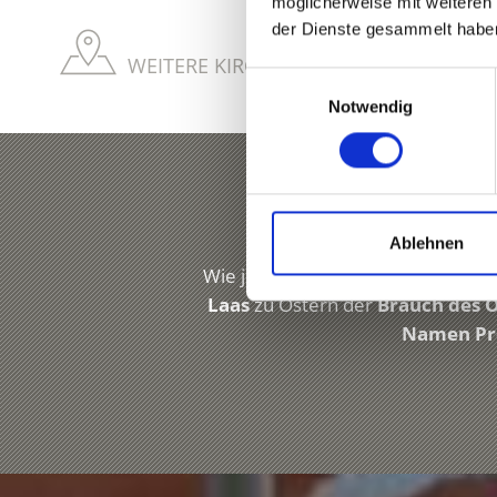
möglicherweise mit weiteren
der Dienste gesammelt habe
WEITERE KIRCHEN & KLÖSTER IM VINS
Einwilligungsauswahl
Notwendig
Ablehnen
Wie jede Gemeinde im Vinschgau b
Laas
zu Ostern der
Brauch des 
Namen Pr