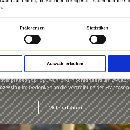
 Daten zusammen, die Sie ihnen bereitgestellt haben oder die s
n.
CHGAU AUF KARTE ANZEIGEN
Präferenzen
Statistiken
Prozession & Kirchtag
Auswahl erlauben
esitzen auch Schlanders und Laas ihre ganz eigenen Kirch
Ostergrabes
gepflegt, während in
Schlanders
am zweiten
ozession
im Gedenken an die Vertreibung der Franzosen s
Mehr erfahren