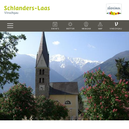
V
EVENTS
WETTER
WEBCAM
MAP
VINSCHGAU