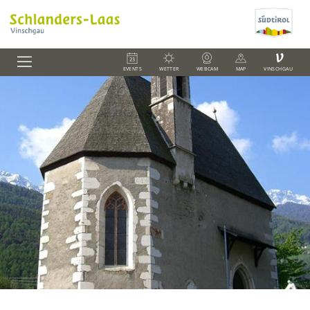
V
EVENTS
WETTER
WEBCAM
MAP
VINSCHGAU