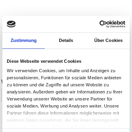
Zustimmung
Details
Über Cookies
Diese Webseite verwendet Cookies
zurück
Wir verwenden Cookies, um Inhalte und Anzeigen zu
personalisieren, Funktionen für soziale Medien anbieten
WAR DER INHALT FÜR SIE HILFREICH?
zu können und die Zugriffe auf unsere Website zu
analysieren. Außerdem geben wir Informationen zu Ihrer
Ja
Nein
Verwendung unserer Website an unsere Partner für
soziale Medien, Werbung und Analysen weiter. Unsere
Partner führen diese Informationen möglicherweise mit
WEITERE KIRCHEN & KLÖSTER IM
weiteren Daten zusammen, die Sie ihnen bereitgestellt
haben oder die sie im Rahmen Ihrer Nutzung der Dienste
VINSCHGAU AUF KARTE ANZEIGEN