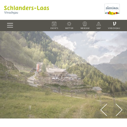
V
EVENTS
WETTER
WEBCAM
MAP
VINSCHGAU