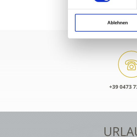
Ablehnen
+39 0473 7
URLA